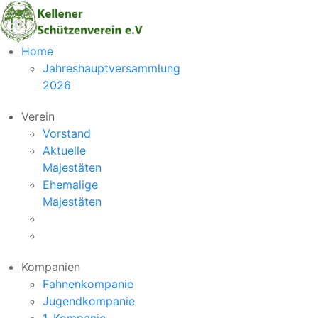
Vorheriger
Nächstes
Home
Monat
Monat
Jahreshauptversammlung
2026
Verein
Vorstand
Aktuelle
Majestäten
Ehemalige
Majestäten
Kompanien
Fahnenkompanie
Jugendkompanie