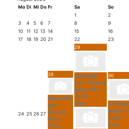
Mo
Di
Mi
Do
Fr
Sa
So
1
2
3
4
5
6
7
8
9
10
11
12
13
14
15
16
17
18
19
20
21
22
23
29
28
30
Kellen geht
steil - Opening
Party VOL.4
20:00
Kellen geht
Kleve
Schweize
steil -
Revival P
Opening
24
25
26
27
20:00
Party
Kleve
VOL.4