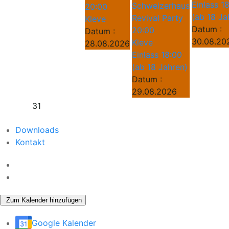
Einlass 1
Schweizerhaus
20:00
(ab 18 Ja
Revival Party
Kleve
Datum :
20:00
Datum :
30.08.20
Kleve
28.08.2026
Einlass 18:00
(ab 18 Jahren)
Datum :
29.08.2026
31
Downloads
Kontakt
Zum Kalender hinzufügen
Google Kalender