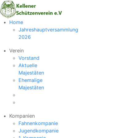
Vorheriger
Nächstes
Home
Monat
Monat
Jahreshauptversammlung
2026
Verein
Vorstand
Aktuelle
Majestäten
Ehemalige
Majestäten
Kompanien
Fahnenkompanie
Jugendkompanie