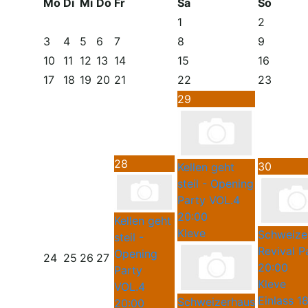
Mo
Di
Mi
Do
Fr
Sa
So
1
2
3
4
5
6
7
8
9
10
11
12
13
14
15
16
17
18
19
20
21
22
23
29
28
30
Kellen geht
steil - Opening
Party VOL.4
20:00
Kellen geht
Kleve
Schweize
steil -
Revival P
Opening
24
25
26
27
20:00
Party
Kleve
VOL.4
Einlass 1
Schweizerhaus
20:00