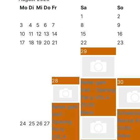
Mo
Di
Mi
Do
Fr
Sa
So
1
2
3
4
5
6
7
8
9
10
11
12
13
14
15
16
17
18
19
20
21
22
23
29
28
30
Kellen geht
steil - Opening
Party VOL.4
20:00
Kellen geht
Kleve
Schweize
steil -
Revival P
Opening
24
25
26
27
20:00
Party
Kleve
VOL.4