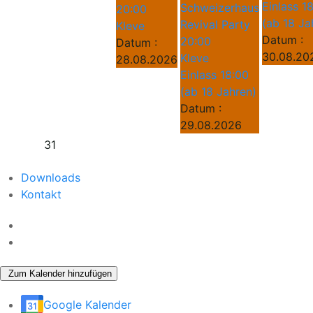
Einlass 1
Schweizerhaus
20:00
(ab 18 Ja
Revival Party
Kleve
Datum :
20:00
Datum :
30.08.20
Kleve
28.08.2026
Einlass 18:00
(ab 18 Jahren)
Datum :
29.08.2026
31
Downloads
Kontakt
Zum Kalender hinzufügen
Google Kalender