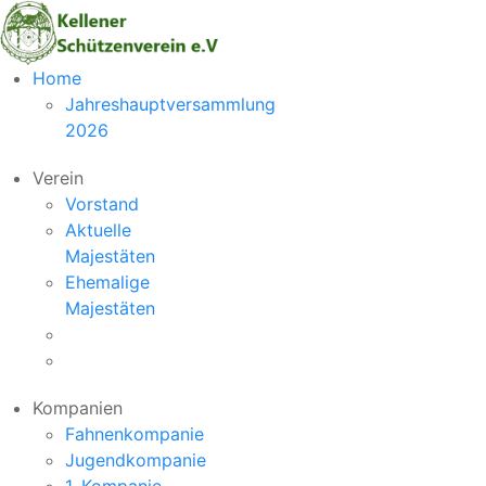
Vorheriger
Nächstes
Home
Monat
Monat
Jahreshauptversammlung
2026
Verein
Vorstand
Aktuelle
Majestäten
Ehemalige
Majestäten
Kompanien
Fahnenkompanie
Jugendkompanie